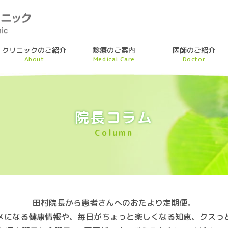
みなみ内科ライフケアクリ
クリニックのご紹介
診療のご案内
医師のご紹介
About
Medical Care
Doctor
診療内容・初診の方へ
糖尿病治療について
院長コラム
健康診断・予防接種・検査について
Column
田村院長から患者さんへのおたより定期便。
メになる健康情報や、
毎日がちょっと楽しくなる知恵、
クスっ