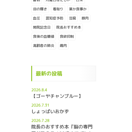
目の輝き
看取り
薬か食事か
血圧
認知症予防
豆腐
豚肉
開院記念日
院長おすすめ本
食後の血糖値
食欲抑制
高齢者の肺炎
鶏肉
最新の投稿
2026.8.4
【ゴーヤチャンプルー】
2026.7.31
しょっぱいおかず
2026.7.28
院長のおすすめ本『脳の専門