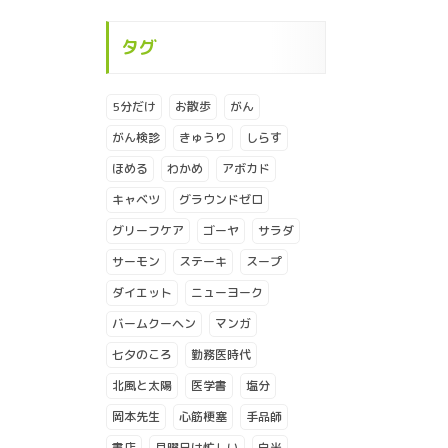
タグ
5分だけ
お散歩
がん
がん検診
きゅうり
しらす
ほめる
わかめ
アボカド
キャベツ
グラウンドゼロ
グリーフケア
ゴーヤ
サラダ
サーモン
ステーキ
スープ
ダイエット
ニューヨーク
バームクーヘン
マンガ
七夕のころ
勤務医時代
北風と太陽
医学書
塩分
岡本先生
心筋梗塞
手品師
書店
月曜日は忙しい
白米