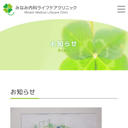
t
o
g
みなみ内科ラ
g
l
e
n
a
お知らせ
v
i
News
g
a
t
i
o
n
お知らせ