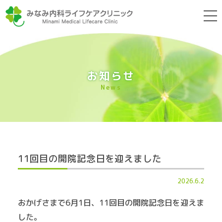
t
o
g
みなみ内科ラ
g
l
e
n
a
お知らせ
v
i
News
g
a
t
i
o
n
11回目の開院記念日を迎えました
2026.6.2
おかげさまで6月1日、11回目の開院記念日を迎えま
した。